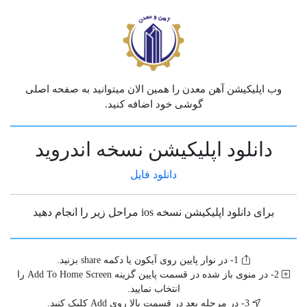
مراحل تولید شمش فولادی
بروزشده 8 ماه پیش
دیسک های گندله سازی – گندله سازی مجتمع چادرملو
بروزشده 8 ماه پیش
وب اپلیکیشن آهن معدن را همین الان میتوانید به صفحه اصلی
گوشی خود اضافه کنید.
کارخانه ساخت گندله آهن
دانلود اپلیکیشن نسخه اندروید
بروزشده 8 ماه پیش
دانلود فایل
کنسانتره و گندله سازی فولاد زرند
برای دانلود اپلیکیشن نسخه ios مراحل زیر را انجام دهید
بروزشده 8 ماه پیش
1- در نوار پایین روی آیکون یا دکمه share بزنید.
2- در منوی باز شده در قسمت پایین گزینه Add To Home Screen را
کارخانه گندله سازی سه چاهون سنگ آهن مرکزی ایران بافق
انتخاب نمایید.
بروزشده 8 ماه پیش
3- در مرحله بعد در قسمت بالا روی Add کلیک کنید.