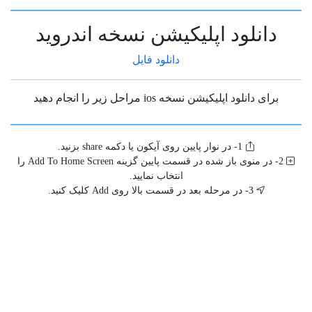
دانلود اپلیکیشن نسخه اندروید
دانلود فایل
برای دانلود اپلیکیشن نسخه ios مراحل زیر را انجام دهید
1- در نوار پایین روی آیکون یا دکمه share بزنید.
2- در منوی باز شده در قسمت پایین گزینه Add To Home Screen را
انتخاب نمایید.
محصولات
3- در مرحله بعد در قسمت بالا روی Add کلیک کنید.
فروش انواع آهن آلات
بازدید های اخیر شما
حذف تاریخچه
تاریخچه شما خالی میباشد.